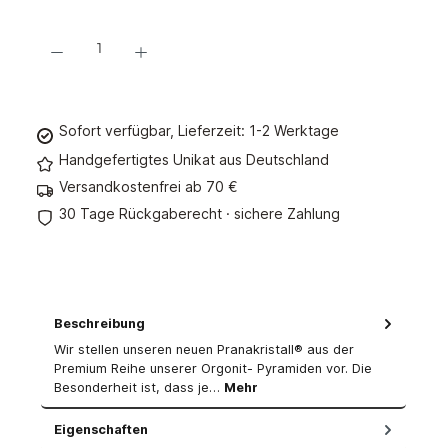
Produkt Anzahl: Gib den gewünschten Wert ein oder benutze die Schaltflächen um d
In den Warenkorb
Sofort verfügbar, Lieferzeit: 1-2 Werktage
Handgefertigtes Unikat aus Deutschland
Versandkostenfrei ab 70 €
30 Tage Rückgaberecht · sichere Zahlung
Beschreibung
Wir stellen unseren neuen Pranakristall® aus der
Premium Reihe unserer Orgonit- Pyramiden vor. Die
Besonderheit ist, dass je…
Mehr
Eigenschaften