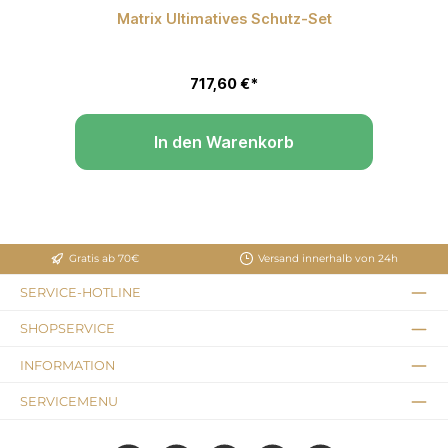
Matrix Ultimatives Schutz-Set
P
 Sternen
717,60 €*
In den Warenkorb
Gratis ab 70€
Versand innerhalb von 24h
SERVICE-HOTLINE
SHOPSERVICE
INFORMATION
SERVICEMENU