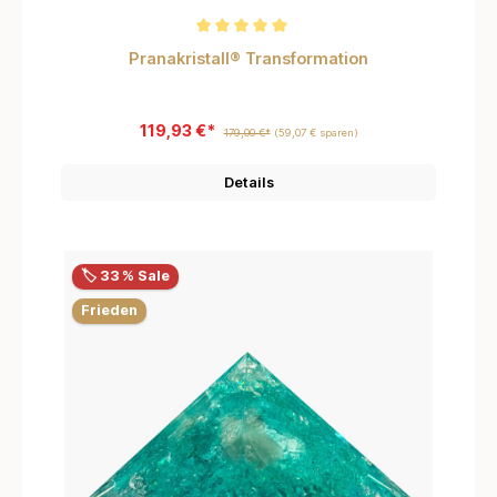
Durchschnittliche Bewertung von 5 von 5 Sternen
Pranakristall® Transformation
119,93 €*
179,00 €*
(59,07 € sparen)
Details
🏷️ 33 % Sale
Frieden