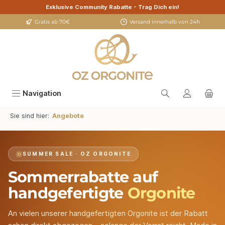
Exklusive Community Rabatte - Trag Dich ein!
alt springen
Gratis ab 70€
Versand innerhalb von 24h
Navigation
Sie sind hier:
Angebote
SUMMER SALE · OZ ORGONITE
Sommer­rabatte auf
handgefertigte
Orgonite
An vielen unserer handgefertigten Orgonite ist der Rabatt