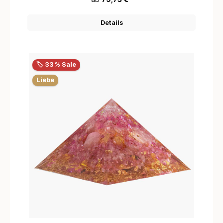
Details
🏷️ 33 % Sale
Liebe