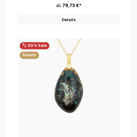
ab
79,73 €*
Details
🏷️ 33 % Sale
Schutz