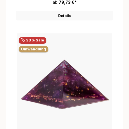
ab
79,73 €*
Details
🏷️ 33 % Sale
Umwandlung