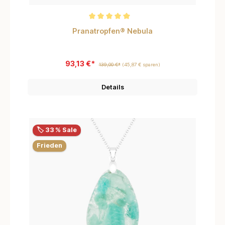
Durchschnittliche Bewertung von 5 von 5 Sternen
Pranatropfen® Nebula
93,13 €*
139,00 €*
(45,87 € sparen)
Details
🏷️ 33 % Sale
Frieden