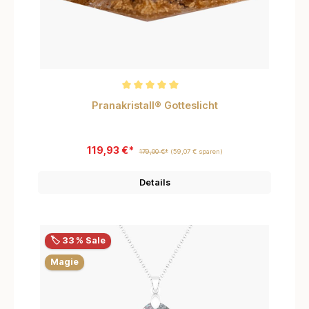
Durchschnittliche Bewertung von 5 von 5 Sternen
Pranakristall® Gotteslicht
119,93 €*
179,00 €*
(59,07 € sparen)
Details
🏷️ 33 % Sale
Magie