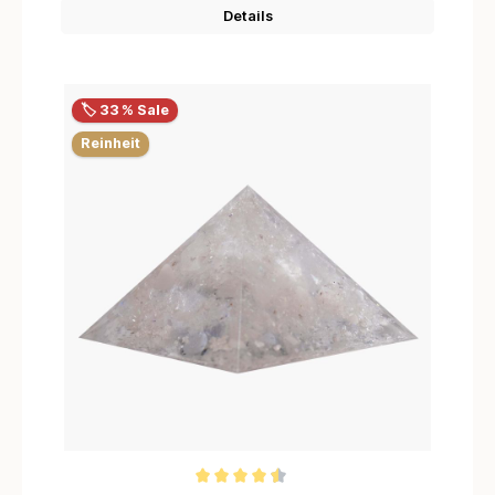
Details
🏷️ 33 % Sale
Reinheit