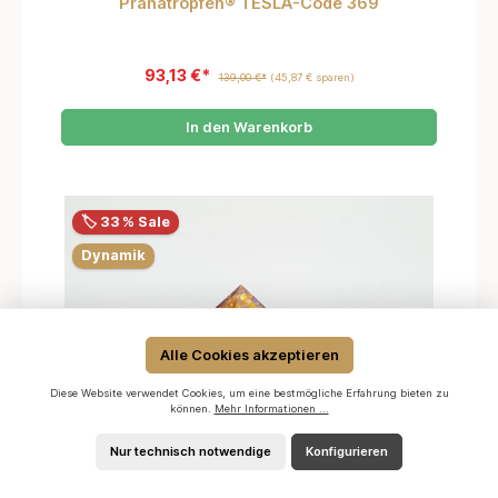
Pranatropfen® TESLA-Code 369
93,13 €*
139,00 €*
(45,87 € sparen)
In den Warenkorb
🏷️ 33 % Sale
Dynamik
Alle Cookies akzeptieren
Diese Website verwendet Cookies, um eine bestmögliche Erfahrung bieten zu
können.
Mehr Informationen ...
Nur technisch notwendige
Konfigurieren