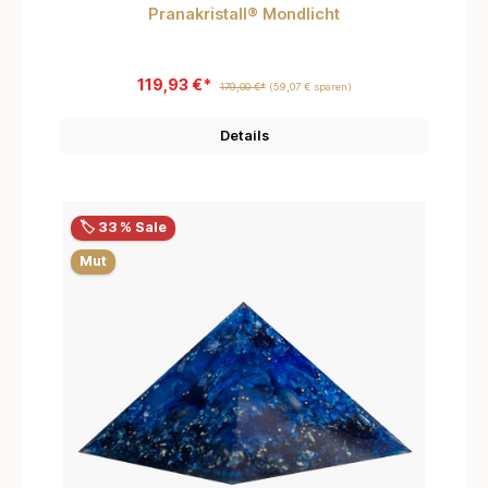
Durchschnittliche Bewertung von 4.5 von 5 Sternen
Pranakristall® Mondlicht
119,93 €*
179,00 €*
(59,07 € sparen)
Details
🏷️ 33 % Sale
Mut