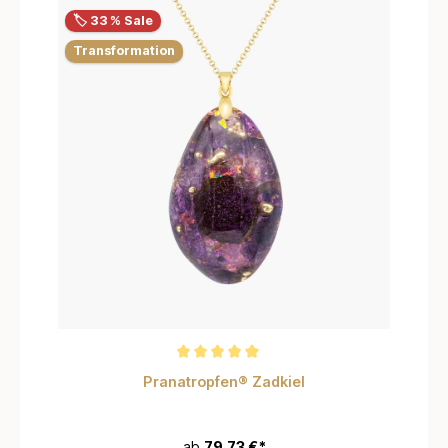
🏷️ 33 % Sale
Transformation
Durchschnittliche Bewertung von 5 von 5 Sternen
Pranatropfen® Zadkiel
ab
79,73 €*