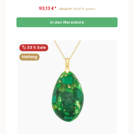
93,13 €*
139,00 €*
(45,87 € sparen)
In den Warenkorb
🏷️ 33 % Sale
Heilung