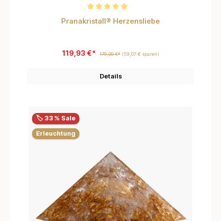
Durchschnittliche Bewertung von 5 von 5 Sternen
Pranakristall® Herzensliebe
119,93 €*
179,00 €*
(59,07 € sparen)
Details
🏷️ 33 % Sale
Erleuchtung