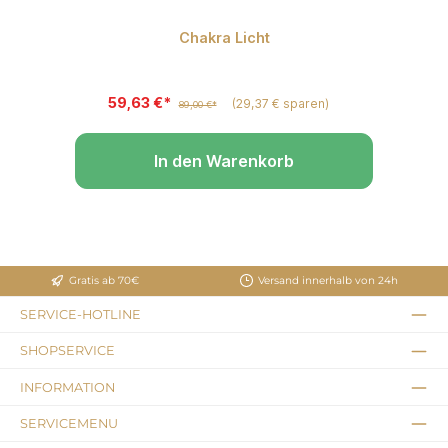
Chakra Licht
Du
59,63 €*
(29,37 € sparen)
89,00 €*
In den Warenkorb
Gratis ab 70€
Versand innerhalb von 24h
SERVICE-HOTLINE
SHOPSERVICE
INFORMATION
SERVICEMENU