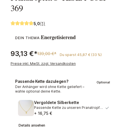
369
5,0
(1)
Durchschnittliche Bewertung von 5 von 5 Sternen
Energetisierend
DEIN THEMA:
93,13 €*
139,00 €*
Du sparst 45,87 € (33 %)
Preise inkl. MwSt. zzgl. Versandkosten
Passende Kette dazulegen?
Optional
Der Anhänger wird ohne Kette geliefert –
wähle optional deine Kette.
Vergoldete Silberkette
Passende Kette zu unseren Pranatropfen. Anmutige Kette au…
+ 16,75 €
Details ansehen