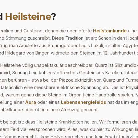
d
Heilsteine
?
neralien und Gesteine, denen die überlieferte
Heilsteinkunde
eine
und Stimmung zuschreibt. Diese Tradition ist alt: Schon in den Hoc
 trug man Amulette aus Smaragd oder Lapis Lazuli, im alten Ägypten
und Hildegard von Bingen widmete den Steinen im 12. Jahrhundert 
Heilsteine völlig unspektakulär beschreibbar: Quarz ist Siliziumdi
noxid, Schungit ein kohlenstoffreiches Gestein aus Karelien. Intere
en berühren – etwa bei der Piezoelektrizität von Quarz und Turmali
tatsächlich eine messbare elektrische Spannung ab. Das ist Physik
nd, warum genau diese Steine im Orgonit eine Hauptrolle spielen. M
ellung einer
Aura
oder eines
Lebensenergiefelds
hat das im eng
teinheilkunde aber oft in einem Atemzug genannt.
t
belegt ist: dass Heilsteine Krankheiten heilen. Wir formulieren 
iesem Feld viel versprochen wird. Alles, was du hier zu Wirkungen lie
Erfahrungsbericht – kein Heilversprechen und kein Ersatz für ärztl