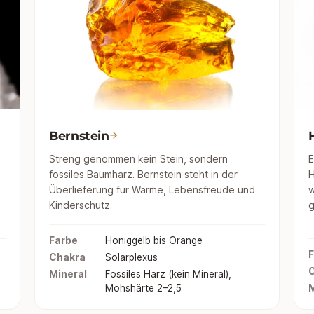
Bernstein
Streng genommen kein Stein, sondern
E
fossiles Baumharz. Bernstein steht in der
H
Überlieferung für Wärme, Lebensfreude und
w
Kinderschutz.
g
Farbe
Honiggelb bis Orange
F
Chakra
Solarplexus
Mineral
Fossiles Harz (kein Mineral),
Mohshärte 2–2,5
M