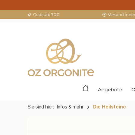
springen
Zur Hauptnavigation springen
Gratis ab 70€
Versand inne
Angebote
O
Sie sind hier:
Infos & mehr
Die Heilsteine