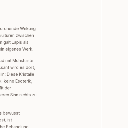
 ordnende Wirkung
hkulturen zwischen
 galt Lapis als
ein eigenes Werk.
oxid mit Mohshärte
ssant wird es dort,
n: Diese Kristalle
, keine Esoterik,
it der
eren Sinn nichts zu
das bewusst
st, ist
iche Behandlung.