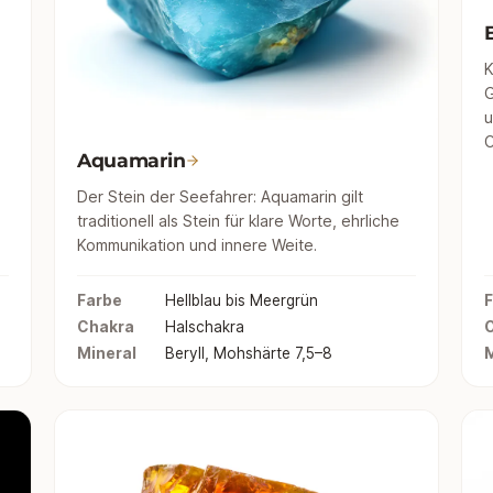
K
G
u
C
Aquamarin
Der Stein der Seefahrer: Aquamarin gilt
traditionell als Stein für klare Worte, ehrliche
Kommunikation und innere Weite.
Farbe
Hellblau bis Meergrün
F
Chakra
Halschakra
Mineral
Beryll, Mohshärte 7,5–8
M