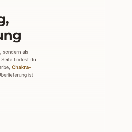
g,
ung
e, sondern als
 Seite findest du
arbe,
Chakra-
erlieferung ist