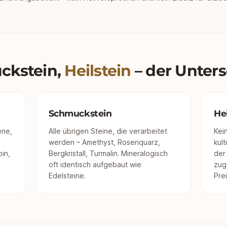
ckstein,
Heilstein
– der Unter
Schmuckstein
Hei
ene,
Alle übrigen Steine, die verarbeitet
Kei
werden – Amethyst, Rosenquarz,
kult
in,
Bergkristall, Turmalin. Mineralogisch
der
oft identisch aufgebaut wie
zug
Edelsteine.
Prei