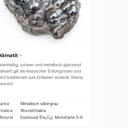
Hämatit
isenhaltig, schwer und metallisch glänzend:
ämatit gilt als klassischer Erdungsstein und
ird traditionell zum Entladen anderer Steine
enutzt.
arbe
Metallisch silbergrau
Chakra
Wurzelchakra
ineral
Eisenoxid (Fe₂O₃), Mohshärte 5–6