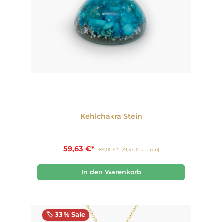
Kehlchakra Stein
59,63 €*
89,00 €*
(29,37 € sparen)
In den Warenkorb
🏷️ 33 % Sale