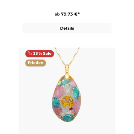
ab
79,73 €*
Details
🏷️ 33 % Sale
Frieden