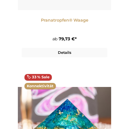
Pranatropfen® Waage
ab
79,73 €*
Details
🏷️ 33 % Sale
Konnektivität