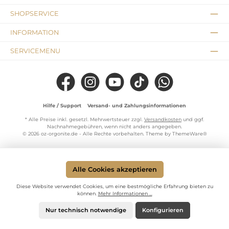
SHOPSERVICE
INFORMATION
SERVICEMENU
Facebook
Instagram
YouTube
TikTok
WhatsApp
Hilfe / Support
Versand- und Zahlungsinformationen
* Alle Preise inkl. gesetzl. Mehrwertsteuer zzgl.
Versandkosten
und ggf.
Nachnahmegebühren, wenn nicht anders angegeben.
© 2026 oz-orgonite.de - Alle Rechte vorbehalten. Theme by
ThemeWare®
Alle Cookies akzeptieren
Diese Website verwendet Cookies, um eine bestmögliche Erfahrung bieten zu
können.
Mehr Informationen ...
Nur technisch notwendige
Konfigurieren