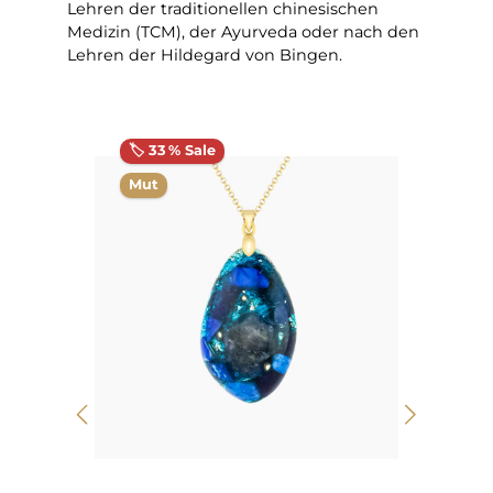
Lehren der traditionellen chinesischen
Medizin (TCM), der Ayurveda oder nach den
Lehren der Hildegard von Bingen.
Produktgalerie überspringen
🏷️ 33 % Sale
🏷️ 
Mut
Rei