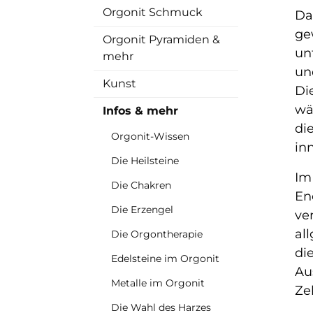
Orgonit Schmuck
Da
ge
Orgonit Pyramiden &
un
mehr
un
Kunst
Di
wä
Infos & mehr
di
Orgonit-Wissen
in
Die Heilsteine
Im
Die Chakren
En
Die Erzengel
ve
al
Die Orgontherapie
di
Edelsteine im Orgonit
Au
Metalle im Orgonit
Ze
Die Wahl des Harzes