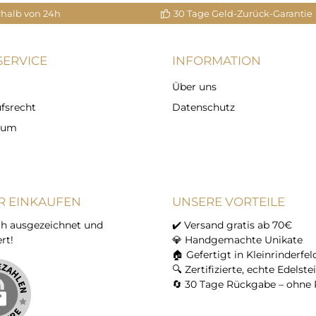
rhalb von 24h
30 Tage Geld-Zurück-Garantie
ERVICE
INFORMATION
Über uns
fsrecht
Datenschutz
sum
R EINKAUFEN
UNSERE VORTEILE
h ausgezeichnet und
✔️ Versand gratis ab 70€
ert!
💎 Handgemachte Unikate
🏠 Gefertigt in Kleinrinderfel
🔍 Zertifizierte, echte Edelste
🔄 30 Tage Rückgabe – ohne 