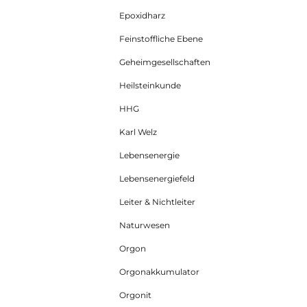
ab
79,73 €*
Epoxidharz
Feinstoffliche Ebene
Geheimgesellschaften
Heilsteinkunde
HHG
Karl Welz
Lebensenergie
Lebensenergiefeld
Leiter & Nichtleiter
Naturwesen
Orgon
Orgonakkumulator
Orgonit