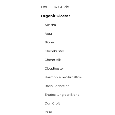
Der DOR Guide
Orgonit Glossar
🏷️ 33 % Sale
Akasha
Schutz
Aura
Bione
Chembuster
Chemtrails
Cloudbuster
Harmonische Verhältnis
Basis Edelsteine
Entdeckung der Bione
Don Croft
Prana Armreif® Matrix
5 von 5 Sternen
9
DOR