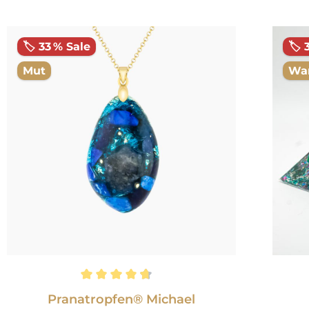
Produktgalerie überspringen
🏷️ 33 % Sale
🏷️ 
Mut
Wa
Durchschnittliche Bewertung von 4.8 von 5 Ste
Durch
Pranatropfen® Michael