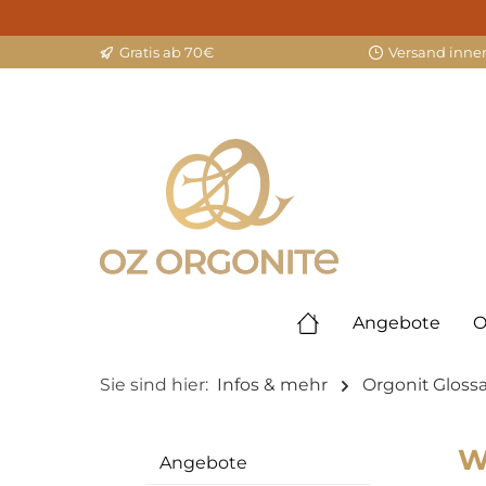
springen
Zur Hauptnavigation springen
Gratis ab 70€
Versand inne
Angebote
O
Sie sind hier:
Infos & mehr
Orgonit Glossa
W
Angebote