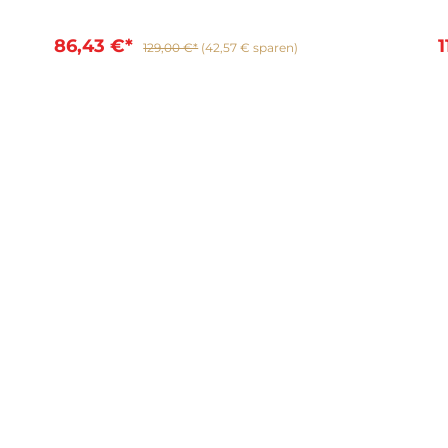
86,43 €*
1
129,00 €*
(42,57 € sparen)