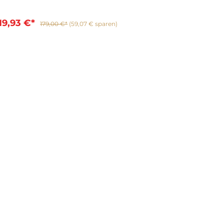
19,93 €*
179,00 €*
(59,07 € sparen)