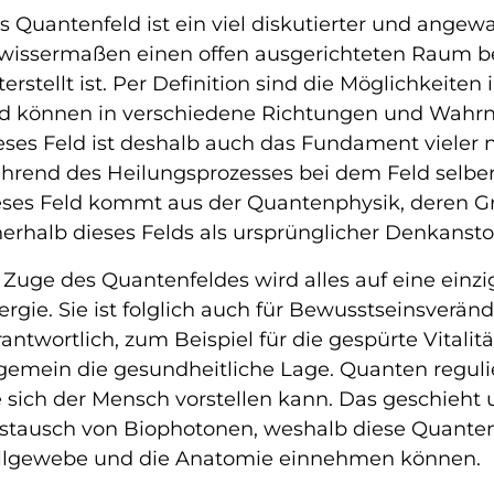
s Quantenfeld ist ein viel diskutierter und ange
wissermaßen einen offen ausgerichteten Raum bez
terstellt ist. Per Definition sind die Möglichkeite
d können in verschiedene Richtungen und Wahr
eses Feld ist deshalb auch das Fundament vieler 
hrend des Heilungsprozesses bei dem Feld selber a
eses Feld kommt aus der Quantenphysik, deren Gr
nerhalb dieses Felds als ursprünglicher Denkansto
 Zuge des Quantenfeldes wird alles auf eine einzi
ergie. Sie ist folglich auch für Bewusstseinsver
rantwortlich, zum Beispiel für die gespürte Vitalit
lgemein die gesundheitliche Lage. Quanten regulie
e sich der Mensch vorstellen kann. Das geschieht
stausch von Biophotonen, weshalb diese Quanten 
llgewebe und die Anatomie einnehmen können.