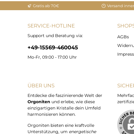
Gratis ab 70€
Versand inne
SERVICE-HOTLINE
SHOPS
Support und Beratung via:
AGBs
Widerru
+49-15569-460045
Impres
Mo-Fr, 09:00 - 17:00 Uhr
ÜBER UNS
SICHE
Entdecke die faszinierende Welt der
Mehrfac
Orgoniten
und erlebe, wie diese
zertifizi
einzigartigen Kristalle dein Umfeld
harmonisieren können.
Orgoniten bieten eine kraftvolle
Unterstützung, um
energetische