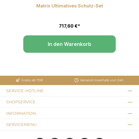
Matrix Ultimatives Schutz-Set
P
 Sternen
717,60 €*
In den Warenkorb
Gratis ab 70€
Versand innerhalb von 24h
SERVICE-HOTLINE
SHOPSERVICE
INFORMATION
SERVICEMENU