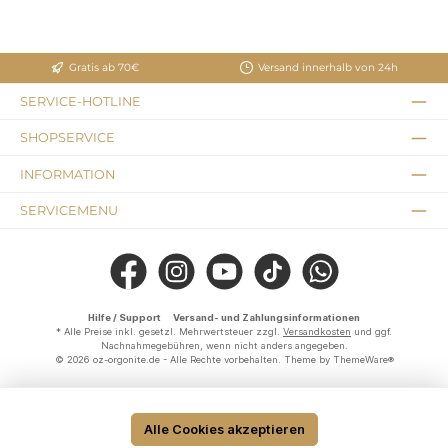
Gratis ab 70€
Versand innerhalb von 24h
SERVICE-HOTLINE
SHOPSERVICE
INFORMATION
SERVICEMENU
Facebook
Instagram
YouTube
TikTok
WhatsApp
Hilfe / Support
Versand- und Zahlungsinformationen
* Alle Preise inkl. gesetzl. Mehrwertsteuer zzgl.
Versandkosten
und ggf.
Nachnahmegebühren, wenn nicht anders angegeben.
© 2026 oz-orgonite.de - Alle Rechte vorbehalten. Theme by
ThemeWare®
Alle Cookies akzeptieren