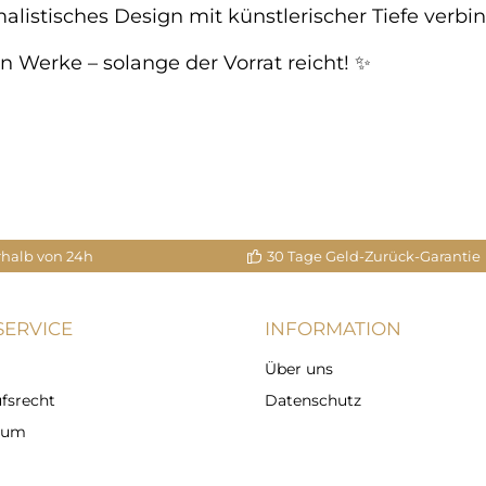
imalistisches Design mit künstlerischer Tiefe verb
ten Werke – solange der Vorrat reicht! ✨
rhalb von 24h
30 Tage Geld-Zurück-Garantie
ERVICE
INFORMATION
Über uns
fsrecht
Datenschutz
sum