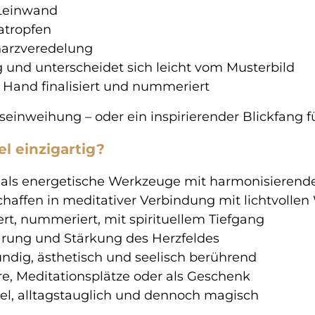
 Leinwand
atropfen
arzveredelung
ig und unterscheidet sich leicht vom Musterbild
 Hand finalisiert und nummeriert
einweihung – oder ein inspirierender Blickfang fü
l einzigartig?
als energetische Werkzeuge mit harmonisierend
chaffen in meditativer Verbindung mit lichtvolle
ert, nummeriert, mit spirituellem Tiefgang
rung und Stärkung des Herzfeldes
ündig, ästhetisch und seelisch berührend
are, Meditationsplätze oder als Geschenk
el, alltagstauglich und dennoch magisch