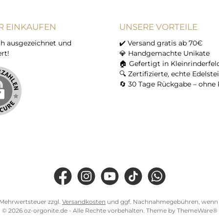
R EINKAUFEN
UNSERE VORTEILE
h ausgezeichnet und
✔️ Versand gratis ab 70€
ert!
💎 Handgemachte Unikate
🏠 Gefertigt in Kleinrinderfel
🔍 Zertifizierte, echte Edelste
🔄 30 Tage Rückgabe – ohne 
Facebook
Instagram
YouTube
TikTok
WhatsApp
l. Mehrwertsteuer zzgl.
Versandkosten
und ggf. Nachnahmegebühren, wenn n
© 2026 oz-orgonite.de - Alle Rechte vorbehalten. Theme by
ThemeWare®