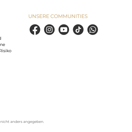
UNSERE COMMUNITIES
Facebook
Instagram
YouTube
TikTok
WhatsApp
d
ine
Risiko
icht anders angegeben.