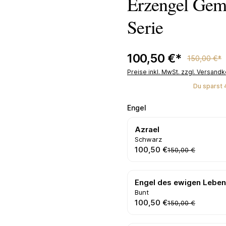
Erzengel Gemä
Serie
100,50 €*
150,00 €*
Preise inkl. MwSt. zzgl. Versand
Du sparst 
auswählen
Engel
Azrael
Schwarz
100,50 €
150,00 €
Engel des ewigen Lebe
Bunt
100,50 €
150,00 €