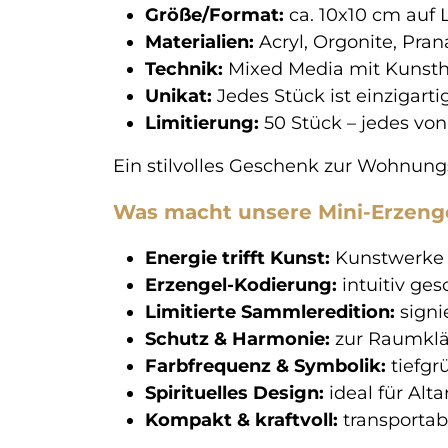
Größe/Format:
ca. 10x10 cm auf
Materialien:
Acryl, Orgonite, Pran
Technik:
Mixed Media mit Kunsth
Unikat:
Jedes Stück ist einzigart
Limitierung:
50 Stück – jedes von
Ein stilvolles Geschenk zur Wohnungs
Was macht unsere Mini-Erzenge
Energie trifft Kunst:
Kunstwerke 
Erzengel-Kodierung:
intuitiv ges
Limitierte Sammleredition:
signi
Schutz & Harmonie:
zur Raumklä
Farbfrequenz & Symbolik:
tiefgr
Spirituelles Design:
ideal für Alt
Kompakt & kraftvoll:
transportab