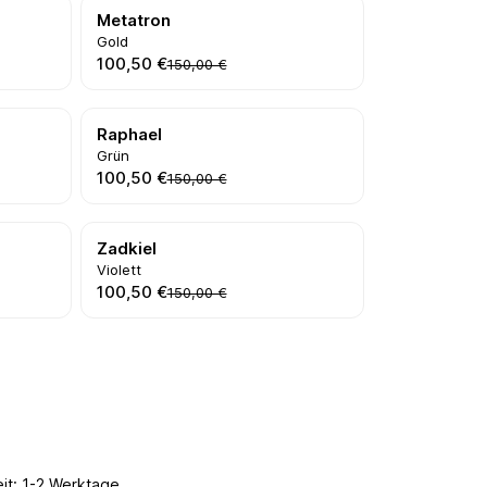
Metatron
Gold
100,50 €
150,00 €
Raphael
Grün
100,50 €
150,00 €
Zadkiel
Violett
100,50 €
150,00 €
hten Wert ein oder benutze die Schaltflächen um die Anzahl zu erhöhen od
In den Warenkorb
eit: 1-2 Werktage