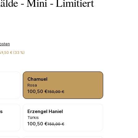
lde - Mini - Limitiert
kosten
49,50 € (33 %)
Chamuel
Rosa
100,50 €
150,00 €
ns
Erzengel Haniel
Türkis
100,50 €
150,00 €