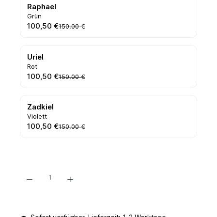
Raphael
Grün
100,50 €
150,00 €
Uriel
Rot
100,50 €
150,00 €
Zadkiel
Violett
100,50 €
150,00 €
Produkt Anzahl: Gib den gewünschten Wert ein oder benutze die Schaltflächen um 
In den Warenkorb