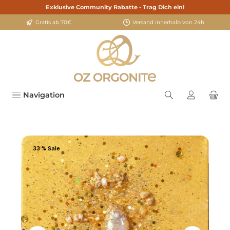
Exklusive Community Rabatte - Trag Dich ein!
alt springen
Gratis ab 70€
Versand innerhalb von 24h
Navigation
Bildergalerie überspringen
33 % Sale