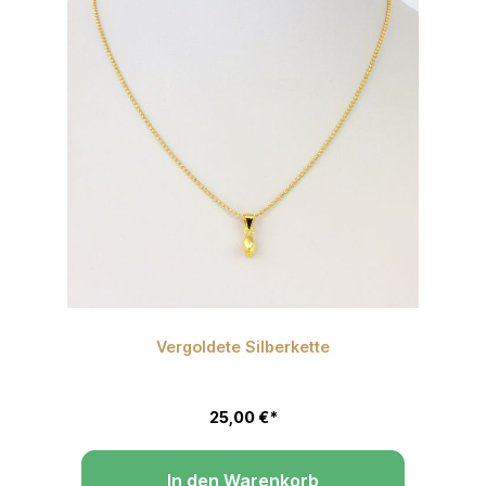
Vergoldete Silberkette
 Sternen
Du
25,00 €*
In den Warenkorb