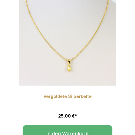
Vergoldete Silberkette
 Sternen
Du
25,00 €*
In den Warenkorb