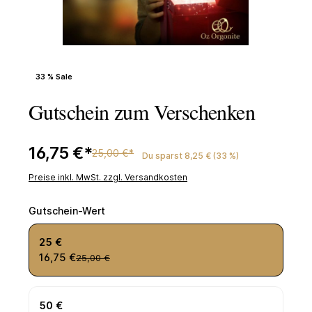
Abbildung ähnlich – jedes Stück ist ein Unikat.
33 % Sale
Gutschein zum Verschenken
16,75 €*
25,00 €*
Du sparst 8,25 € (33 %)
Preise inkl. MwSt. zzgl. Versandkosten
auswählen
Gutschein-Wert
25 €
16,75 €
25,00 €
50 €