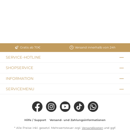
Gratis ab 70€
Versand innerhalb von 24h
SERVICE-HOTLINE
SHOPSERVICE
INFORMATION
SERVICEMENU
Facebook
Instagram
YouTube
TikTok
WhatsApp
Hilfe / Support
Versand- und Zahlungsinformationen
* Alle Preise inkl. gesetzl. Mehrwertsteuer zzgl.
Versandkosten
und ggf.