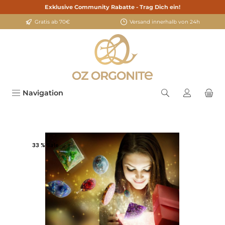
Exklusive Community Rabatte - Trag Dich ein!
alt springen
Gratis ab 70€
Versand innerhalb von 24h
Navigation
Bildergalerie überspringen
33 % Sale