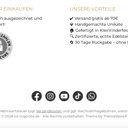
R EINKAUFEN
UNSERE VORTEILE
h ausgezeichnet und
✔️ Versand gratis ab 70€
ert!
💎 Handgemachte Unikate
🏠 Gefertigt in Kleinrinderfel
🔍 Zertifizierte, echte Edelste
🔄 30 Tage Rückgabe – ohne 
Facebook
Instagram
YouTube
TikTok
WhatsApp
l. Mehrwertsteuer zzgl.
Versandkosten
und ggf. Nachnahmegebühren, wenn n
© 2026 oz-orgonite.de - Alle Rechte vorbehalten. Theme by
ThemeWare®