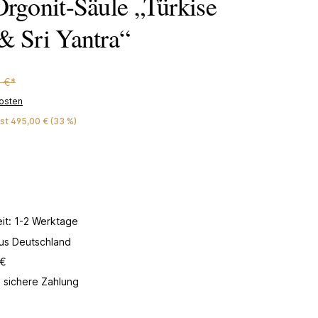
Orgonit-Säule „Türkise
& Sri Yantra“
0 €*
kosten
st 495,00 € (33 %)
hten Wert ein oder benutze die Schaltflächen um die Anzahl zu erhöhen od
In den Warenkorb
eit: 1-2 Werktage
aus Deutschland
 €
 sichere Zahlung