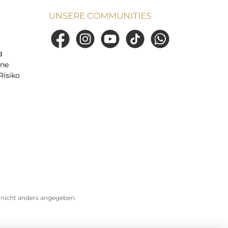
UNSERE COMMUNITIES
Facebook
Instagram
YouTube
TikTok
WhatsApp
d
ine
Risiko
icht anders angegeben.