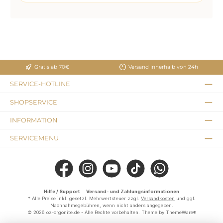
Gratis ab 70€
Versand innerhalb von 24h
SERVICE-HOTLINE
SHOPSERVICE
INFORMATION
SERVICEMENU
Facebook
Instagram
YouTube
TikTok
WhatsApp
Hilfe / Support
Versand- und Zahlungsinformationen
* Alle Preise inkl. gesetzl. Mehrwertsteuer zzgl.
Versandkosten
und ggf.
Nachnahmegebühren, wenn nicht anders angegeben.
© 2026 oz-orgonite.de - Alle Rechte vorbehalten. Theme by
ThemeWare®