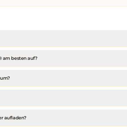
l® am besten auf?
aum?
er aufladen?