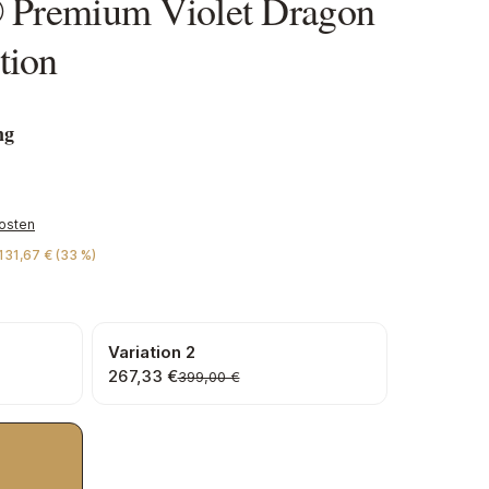
® Premium Violet Dragon
tion
ng
kosten
131,67 € (33 %)
Variation 2
267,33 €
399,00 €