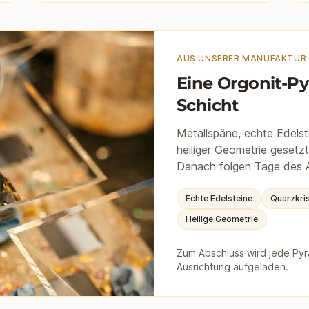
AUS UNSERER MANUFAKTUR
Eine Orgonit-Py
Schicht
Metallspäne, echte Edelste
heiliger Geometrie gesetz
Danach folgen Tage des A
Echte Edelsteine
Quarzkris
Heilige Geometrie
Zum Abschluss wird jede Pyr
Ausrichtung aufgeladen.