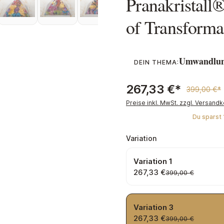
Pranakristall
of Transforma
Umwandlu
DEIN THEMA:
267,33 €*
399,00 €*
Preise inkl. MwSt. zzgl. Versand
Du sparst 
auswählen
Variation
Variation 1
267,33 €
399,00 €
Variation 3
267,33 €
399,00 €