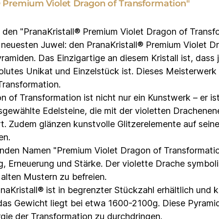
® Premium Violet Dragon of Transformation"
er den "PranaKristall® Premium Violet Dragon of Transf
 neuesten Juwel: den PranaKristall® Premium Violet D
ramiden. Das Einzigartige an diesem Kristall ist, dass
lutes Unikat und Einzelstück ist. Dieses Meisterwerk 
Transformation.
n of Transformation ist nicht nur ein Kunstwerk – er 
ewählte Edelsteine, die mit der violetten Drachenene
rt. Zudem glänzen kunstvolle Glitzerelemente auf seine
en.
erenden Namen "Premium Violet Dragon of Transformati
ng, Erneuerung und Stärke. Der violette Drache symboli
 alten Mustern zu befreien.
naKristall® ist in begrenzter Stückzahl erhältlich und
das Gewicht liegt bei etwa 1600-2100g. Diese Pyramide
gie der Transformation zu durchdringen.