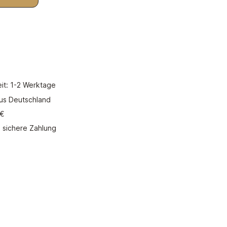
hten Wert ein oder benutze die Schaltflächen um die Anzahl zu erhöhen od
In den Warenkorb
eit: 1-2 Werktage
aus Deutschland
 €
 sichere Zahlung