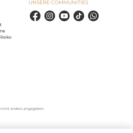
UNSERE COMMUNITIES
Facebook
Instagram
YouTube
TikTok
WhatsApp
d
ine
Risiko
icht anders angegeben.