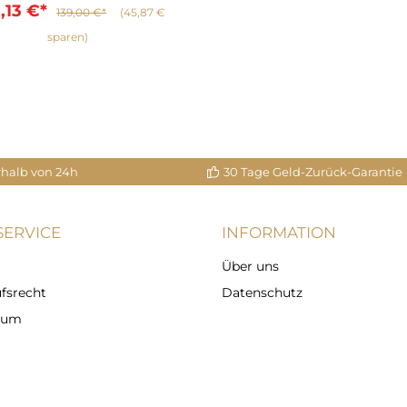
,13 €*
139,00 €*
(45,87 €
sparen)
In den Warenkorb
rhalb von 24h
30 Tage Geld-Zurück-Garantie
ERVICE
INFORMATION
Über uns
fsrecht
Datenschutz
sum