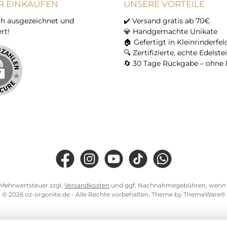
R EINKAUFEN
UNSERE VORTEILE
h ausgezeichnet und
✔️ Versand gratis ab 70€
ert!
💎 Handgemachte Unikate
🏠 Gefertigt in Kleinrinderfel
🔍 Zertifizierte, echte Edelste
🔄 30 Tage Rückgabe – ohne 
Facebook
Instagram
YouTube
TikTok
WhatsApp
l. Mehrwertsteuer zzgl.
Versandkosten
und ggf. Nachnahmegebühren, wenn n
© 2026 oz-orgonite.de - Alle Rechte vorbehalten. Theme by
ThemeWare®