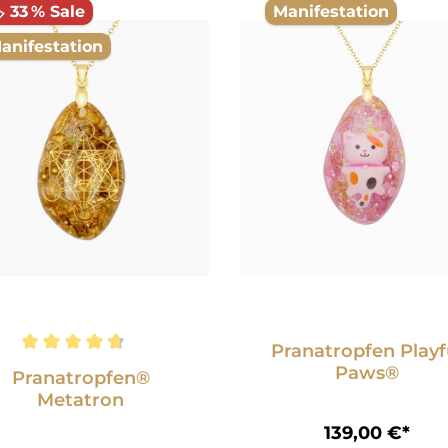
️ 33 % Sale
Manifestation
anifestation
Pranatropfen Playf
chschnittliche Bewertung von 4.7 von 5 Sternen
Paws®
Pranatropfen®
Metatron
139,00 €*