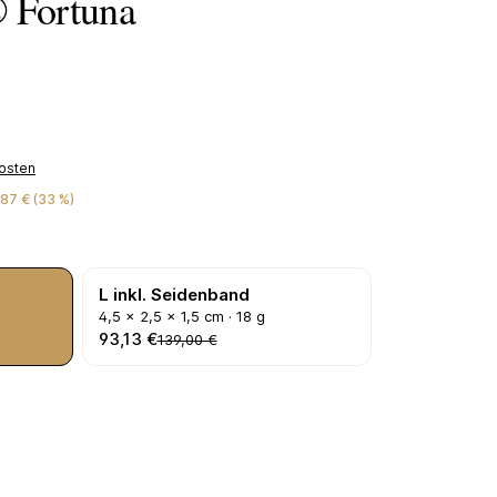
® Fortuna
kosten
87 € (33 %)
L inkl. Seidenband
4,5 × 2,5 × 1,5 cm · 18 g
93,13 €
139,00 €
hten Wert ein oder benutze die Schaltflächen um die Anzahl zu erhöhen od
In den Warenkorb