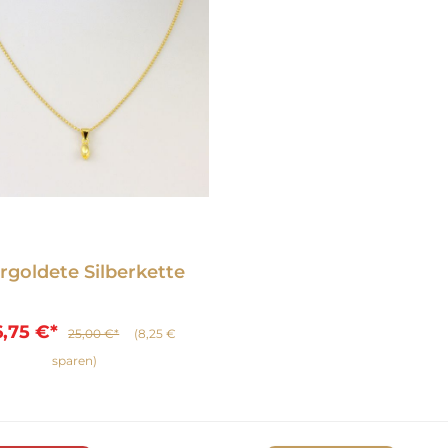
rgoldete Silberkette
 von 5 Sternen
6,75 €*
25,00 €*
(8,25 €
sparen)
In den Warenkorb