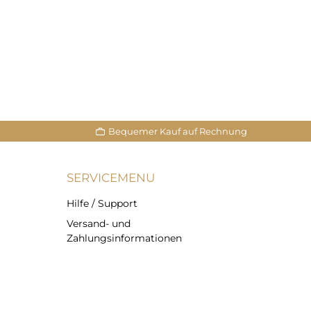
In den Warenkorb
166,83
In 
Bequemer Kauf auf Rechnung
SERVICEMENU
Hilfe / Support
Versand- und
Zahlungsinformationen