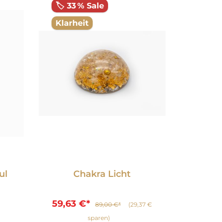
🏷️ 33 % Sale
🏷️ 33
Klarheit
Erleu
ul
Chakra Licht
Durchsc
Pr
59,63 €*
89,00 €*
(29,37 €
sparen)
Var