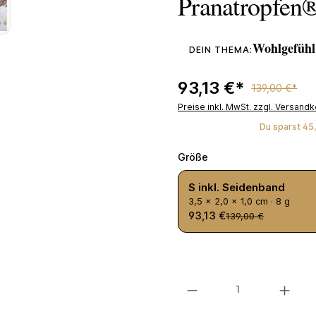
Pranatropfen
Wohlgefühl
DEIN THEMA:
93,13 €*
139,00 €*
Preise inkl. MwSt. zzgl. Versand
Du sparst 45,
auswählen
Größe
S inkl. Seidenband
3,5 × 2,0 × 1,0 cm · 8 g
93,13 €
139,00 €
Produkt Anzahl: Gib den gewünsc