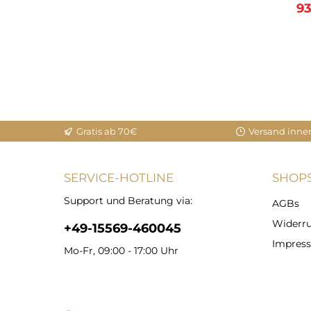
93
In den Warenkorb
Gratis ab 70€
Versand inne
SERVICE-HOTLINE
SHOPS
Support und Beratung via:
AGBs
Widerru
+49-15569-460045
Impres
Mo-Fr, 09:00 - 17:00 Uhr