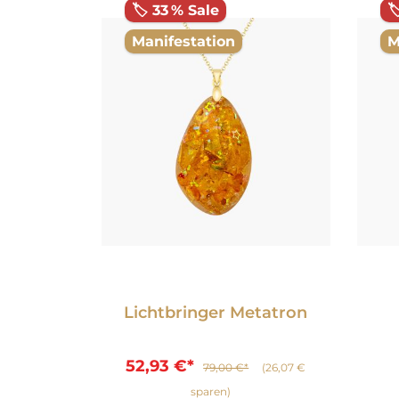
🏷️ 33 % Sale

Manifestation
M
Premium
Lichtbringer Metatron
Dur
e
52,93 €*
79,00 €*
(26,07 €
*
(131,67 €
sparen)