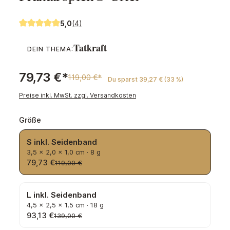
5,0
(4)
Durchschnittliche Bewertung von 5 von 5 Sternen
Tatkraft
DEIN THEMA:
79,73 €*
119,00 €*
Du sparst 39,27 € (33 %)
Preise inkl. MwSt. zzgl. Versandkosten
auswählen
Größe
S inkl. Seidenband
3,5 × 2,0 × 1,0 cm · 8 g
79,73 €
119,00 €
L inkl. Seidenband
4,5 × 2,5 × 1,5 cm · 18 g
93,13 €
139,00 €