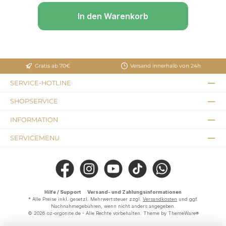
In den Warenkorb
Gratis ab 70€
Versand innerhalb von 24h
SERVICE-HOTLINE
SHOPSERVICE
INFORMATION
SERVICEMENU
Facebook
Instagram
YouTube
TikTok
WhatsApp
Hilfe / Support
Versand- und Zahlungsinformationen
* Alle Preise inkl. gesetzl. Mehrwertsteuer zzgl.
Versandkosten
und ggf.
Nachnahmegebühren, wenn nicht anders angegeben.
© 2026 oz-orgonite.de - Alle Rechte vorbehalten. Theme by
ThemeWare®