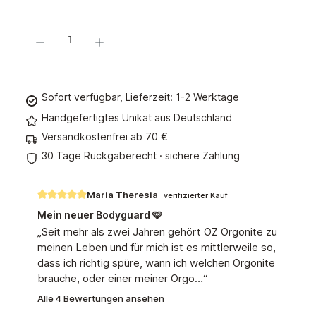
Produkt Anzahl: Gib den gewünschten Wert ein oder benutze die Schaltflächen um d
In den Warenkorb
Sofort verfügbar, Lieferzeit: 1-2 Werktage
Handgefertigtes Unikat aus Deutschland
Versandkostenfrei ab 70 €
30 Tage Rückgaberecht · sichere Zahlung
Maria Theresia
verifizierter Kauf
Bewertung mit 5 von 5 Sternen
Mein neuer Bodyguard 🩷
„Seit mehr als zwei Jahren gehört OZ Orgonite zu
meinen Leben und für mich ist es mittlerweile so,
dass ich richtig spüre, wann ich welchen Orgonite
brauche, oder einer meiner Orgo…“
Alle 4 Bewertungen ansehen