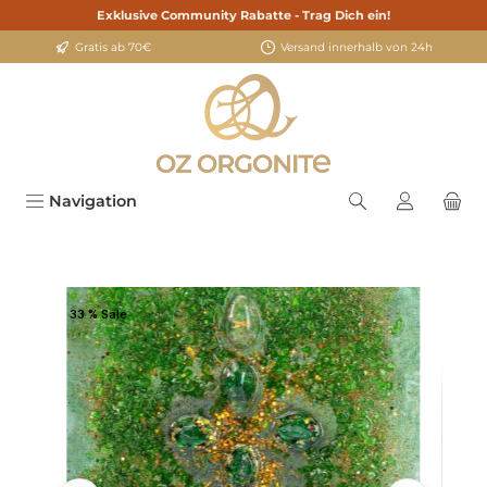
Exklusive Community Rabatte - Trag Dich ein!
alt springen
Gratis ab 70€
Versand innerhalb von 24h
Navigation
Bildergalerie überspringen
33 % Sale