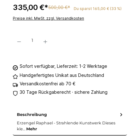
335,00 €*
500,00 €*
Du sparst 165,00 € (33 %)
Preise inkl. MwSt. zzgl. Versandkosten
Produkt Anzahl: Gib den gewünschten Wert ein oder benutze die Schaltflächen um 
In den Warenkorb
Sofort verfügbar, Lieferzeit: 1-2 Werktage
Handgefertigtes Unikat aus Deutschland
Versandkostenfrei ab 70 €
30 Tage Rückgaberecht · sichere Zahlung
Beschreibung
Erzengel Raphael - Strahlende Kunstwerk Dieses
kle…
Mehr