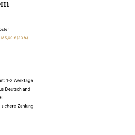
om
kosten
 165,00 € (33 %)
hten Wert ein oder benutze die Schaltflächen um die Anzahl zu erhöhen od
In den Warenkorb
eit: 1-2 Werktage
aus Deutschland
 €
 sichere Zahlung