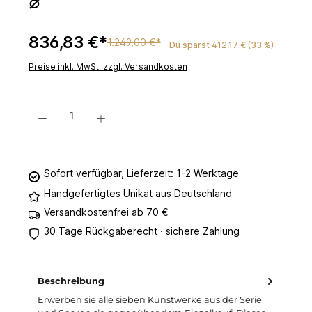
⌀
836,83 €*
1.249,00 €*
Du sparst 412,17 € (33 %)
Preise inkl. MwSt. zzgl. Versandkosten
Produkt Anzahl: Gib den gewünschten Wert ein oder benutze die Schaltflächen um 
In den Warenkorb
Sofort verfügbar, Lieferzeit: 1-2 Werktage
Handgefertigtes Unikat aus Deutschland
Versandkostenfrei ab 70 €
30 Tage Rückgaberecht · sichere Zahlung
Beschreibung
Erwerben sie alle sieben Kunstwerke aus der Serie