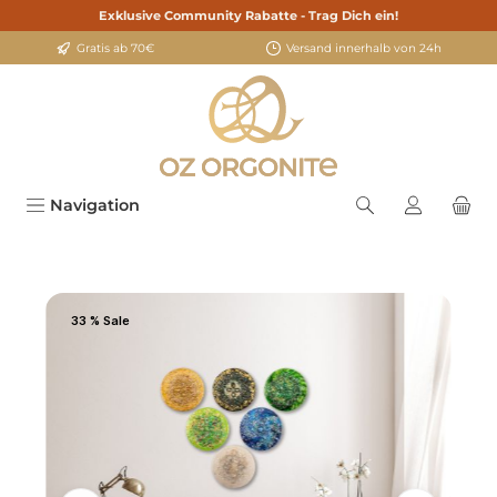
Exklusive Community Rabatte - Trag Dich ein!
alt springen
Gratis ab 70€
Versand innerhalb von 24h
Navigation
Bildergalerie überspringen
33 % Sale