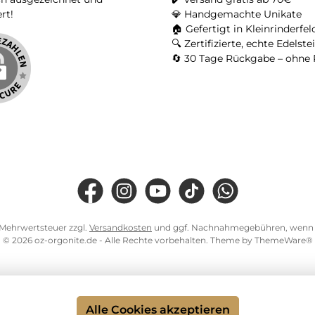
ert!
💎 Handgemachte Unikate
🏠 Gefertigt in Kleinrinderfel
🔍 Zertifizierte, echte Edelste
🔄 30 Tage Rückgabe – ohne 
Facebook
Instagram
YouTube
TikTok
WhatsApp
l. Mehrwertsteuer zzgl.
Versandkosten
und ggf. Nachnahmegebühren, wenn n
© 2026 oz-orgonite.de - Alle Rechte vorbehalten. Theme by
ThemeWare®
Alle Cookies akzeptieren