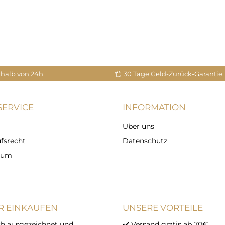
rhalb von 24h
30 Tage Geld-Zurück-Garantie
ERVICE
INFORMATION
Über uns
fsrecht
Datenschutz
sum
R EINKAUFEN
UNSERE VORTEILE
h ausgezeichnet und
✔️ Versand gratis ab 70€