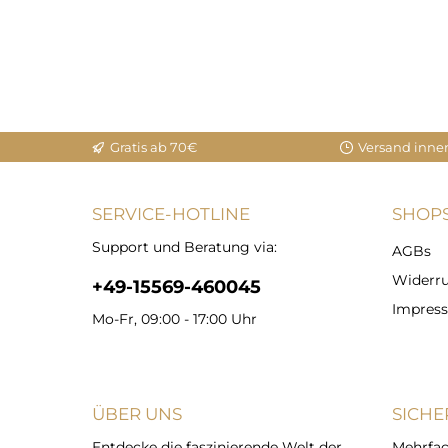
Gratis ab 70€
Versand inne
SERVICE-HOTLINE
SHOPS
Support und Beratung via:
AGBs
Widerru
+49-15569-460045
Impres
Mo-Fr, 09:00 - 17:00 Uhr
ÜBER UNS
SICHE
Entdecke die faszinierende Welt der
Mehrfac