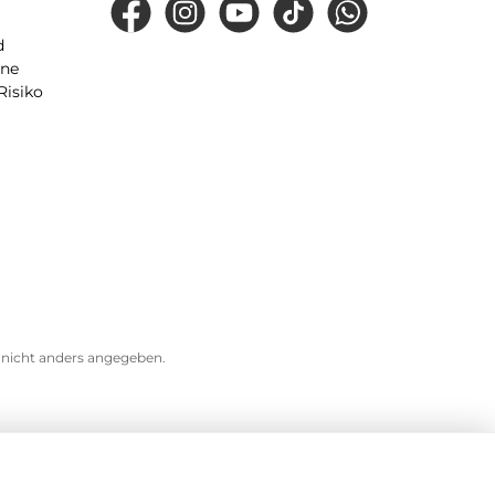
Facebook
Instagram
YouTube
TikTok
WhatsApp
d
ine
Risiko
icht anders angegeben.