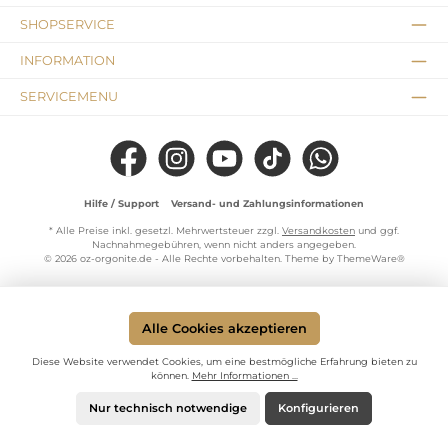
SHOPSERVICE
INFORMATION
SERVICEMENU
Facebook
Instagram
YouTube
TikTok
WhatsApp
Hilfe / Support
Versand- und Zahlungsinformationen
* Alle Preise inkl. gesetzl. Mehrwertsteuer zzgl.
Versandkosten
und ggf.
Nachnahmegebühren, wenn nicht anders angegeben.
© 2026 oz-orgonite.de - Alle Rechte vorbehalten. Theme by
ThemeWare®
Alle Cookies akzeptieren
Diese Website verwendet Cookies, um eine bestmögliche Erfahrung bieten zu
können.
Mehr Informationen ...
Nur technisch notwendige
Konfigurieren