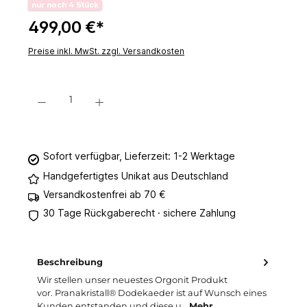
nur noch 4 Stück
499,00 €*
Preise inkl. MwSt. zzgl. Versandkosten
Produkt Anzahl: Gib den gewünschten Wert ein oder benutze die Schaltflächen um 
In den Warenkorb
Sofort verfügbar, Lieferzeit: 1-2 Werktage
Handgefertigtes Unikat aus Deutschland
Versandkostenfrei ab 70 €
30 Tage Rückgaberecht · sichere Zahlung
Beschreibung
Wir stellen unser neuestes Orgonit Produkt
vor. Pranakristall® Dodekaeder ist auf Wunsch eines
Kunden entstanden und diese u…
Mehr