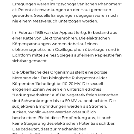
Erregungen waren im "psychogalvanischen Phänomen"
als Potentialschwankungen an der Haut gemessen
geworden. Sexuelle Erregungen dagegen waren noch
nie einem Messversuch unterzogen worden.
Im Februar 1935 war der Apparat fertig. Er bestand aus
einer Kette von Elektronenröhren. Die elektrischen
Körperspannungen werden dabei auf einen
elektromagnetischen Oszillographen übertragen und in
Lichtform mittels eines Spiegels auf einem Papierstreifen
sichtbar gemacht.
Die Oberfläche des Organismus stellt eine poröse
Membran dar. Das biologische Ruhepotential der
Körperoberfläche liegt bei 10-20 MV. Die sexuell-
erogenen Zonen weisen ein unterschiedliches
"Ladungsverhalten" auf. Bei vegetativ freien Menschen
sind Schwankungen bis zu 50 MV zu beobachten. Die
subjektiven Empfindungen werden als Strömen,
Jucken, Wohlig-warm-Werden oder süßlich
beschrieben. Bleibt diese Empfindung aus, ist auch
keine Steigerung des elektrischen Potentials sichtbar.
Das bedeutet, dass zur mechanischen