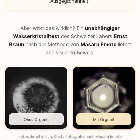
Ausgeglichenheit.
Aber wirkt das wirklich? Ein
unabhängiger
Wasserkristalltest
des Schweizer Labors
Ernst
Braun
nach der Methode von
Masaru Emoto
liefert
den visuellen Beweis:
Ohne Orgonit
Mit Orgonit
Fotos: Ernst Braun, Kristallfotografie nach Masaru Emoto